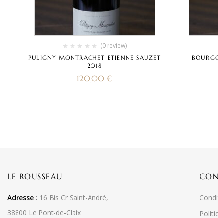
(0 review)
PULIGNY MONTRACHET ETIENNE SAUZET
BOURGO
2018
120,00
€
LE ROUSSEAU
CON
Adresse :
16 Bis Cr Saint-André,
Condi
38800 Le Pont-de-Claix
Politi