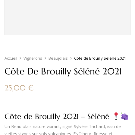
Accueil
Vignerons
Beaujolais
Côte de Brouilly Séléné 2021
Côte De Brouilly Séléné 2021
25,00
€
Côte de Brouilly 2021 – Séléné
Un
Beaujolais nature vibrant
, signé Sylvère Trichard, issu de
vieilles vignes sur sols volcaniques. Fraîcheur, finesse et