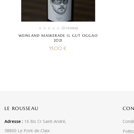
(0 review)
WEINLAND MASKERADE 1L GUT OGGAO
2021
55,00
€
LE ROUSSEAU
CON
Adresse :
16 Bis Cr Saint-André,
Condi
38800 Le Pont-de-Claix
Politi