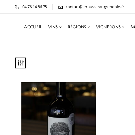
04 76 14 86 75
contact@lerousseaugrenoble.fr
ACCUEIL
VINS
RÉGIONS
VIGNERONS
M