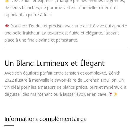
Nez
: Subtil et expressif, marqué par des arômes
d’agrumes,
de fleurs blanches, de pomme verte et une belle minéralité
rappelant la pierre à fusil
.
Bouche
:
Tendue et précise
, avec une acidité vive qui apporte
une belle fraîcheur. La texture est fluide et élégante, laissant
place à une finale
saline et persistante
.
Un Blanc Lumineux et Élégant
Avec son
équilibre parfait entre tension et complexité
,
Zénith
2022
illustre à merveille le savoir-faire de
Corentin Houillon
. Un
vin idéal pour les amateurs de
blancs précis, purs et minéraux
, à
déguster dès maintenant ou à laisser évoluer en cave.
Informations complémentaires