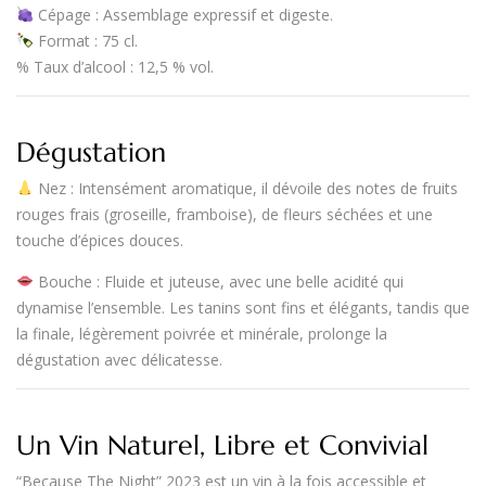
Cépage
: Assemblage expressif et digeste.
Format
:
75 cl
.
%
Taux d’alcool
:
12,5 % vol.
Dégustation
Nez
: Intensément aromatique, il dévoile des
notes de fruits
rouges frais (groseille, framboise), de fleurs séchées et une
touche d’épices douces
.
Bouche
:
Fluide et juteuse
, avec une belle acidité qui
dynamise l’ensemble. Les tanins sont fins et élégants, tandis que
la finale, légèrement poivrée et minérale, prolonge la
dégustation avec délicatesse.
Un Vin Naturel, Libre et Convivial
“Because The Night” 2023
est un vin à la fois
accessible et