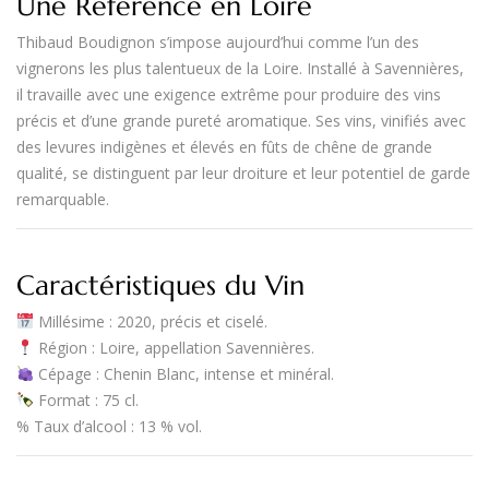
Une Référence en Loire
Thibaud Boudignon s’impose aujourd’hui comme l’un des
vignerons les plus talentueux de la Loire. Installé à
Savennières
,
il travaille avec une exigence extrême pour produire des vins
précis et d’une
grande pureté aromatique
. Ses vins, vinifiés avec
des levures indigènes et élevés en
fûts de chêne de grande
qualité
, se distinguent par leur
droiture et leur potentiel de garde
remarquable
.
Caractéristiques du Vin
Millésime
: 2020, précis et ciselé.
Région
:
Loire
, appellation
Savennières
.
Cépage
:
Chenin Blanc
, intense et minéral.
Format
:
75 cl
.
%
Taux d’alcool
:
13 % vol.