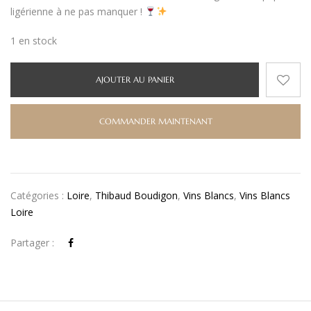
ligérienne à ne pas manquer !
1 en stock
AJOUTER AU PANIER
COMMANDER MAINTENANT
Catégories :
Loire
,
Thibaud Boudigon
,
Vins Blancs
,
Vins Blancs
Loire
Partager :