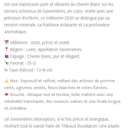
est une expression pure et vibrante du
Chenin Blanc
sur les
terroirs schisteux de
Savennières
, en
Loire
. Vinifié avec une
précision d’orfèvre, ce millésime 2020 se distingue par sa
tension minérale, sa fraîcheur éclatante et sa profondeur
aromatique
.
Millésime
: 2020, précis et ciselé.
Région
:
Loire
, appellation
Savennières
.
Cépage
:
Chenin Blanc
, pur et élégant.
Format
:
75 cl
.
%
Taux d’alcool
:
13 % vol.
Nez
: Expressif et raffiné, mêlant des arômes de
pomme
verte, agrumes zestés, fleurs blanches et notes fumées
.
Bouche
: Attaque vive et tendue, belle matière avec une
minéralité tranchante
, des nuances salines et une finale longue
et cristalline.
Un
Savennières d’exception
, à la fois précis et énergique,
révélant tout le savoir-faire de
Thibaud Boudignon
.
Une pépite