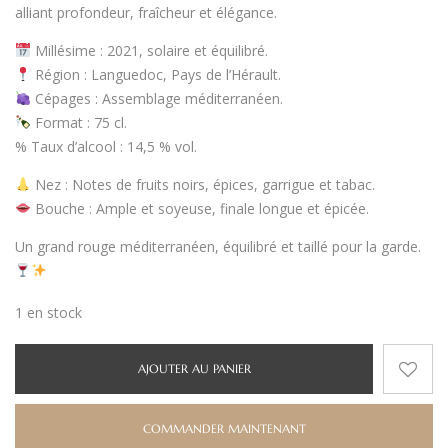
alliant
profondeur, fraîcheur et élégance
.
Millésime
: 2021, solaire et équilibré.
Région
:
Languedoc, Pays de l’Hérault
.
Cépages
: Assemblage méditerranéen.
Format
:
75 cl
.
%
Taux d’alcool
:
14,5 % vol.
Nez
: Notes de
fruits noirs, épices, garrigue et tabac
.
Bouche
:
Ample et soyeuse
, finale longue et épicée.
Un
grand rouge méditerranéen
, équilibré et taillé pour la garde.
1 en stock
AJOUTER AU PANIER
COMMANDER MAINTENANT