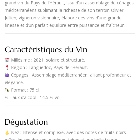
grand vin du
Pays de l’Hérault
, issu d’un assemblage de cépages
méditerranéens sublimant la richesse de son terroir.
Olivier
Jullien
, vigneron visionnaire, élabore des vins d’une
grande
finesse et d’un parfait équilibre entre puissance et fraîcheur
.
Caractéristiques du Vin
Millésime
: 2021, solaire et structuré.
Région
:
Languedoc, Pays de l’Hérault
.
Cépages
: Assemblage méditerranéen, alliant profondeur et
élégance.
Format
:
75 cl
.
%
Taux d’alcool
:
14,5 % vol.
Dégustation
Nez
: Intense et complexe, avec des
notes de fruits noirs
mûrs, épices douces, garrigue, tabac et une belle trame