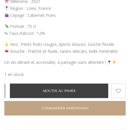
Millésime
: 2021
Région
: Loire, France
Cépage
: Cabernet Franc
Format
: 75 cl
%
Taux d’alcool
: 12%
Nez
: Petits fruits rouges, épices douces, touche florale.
Bouche
: Fraîche et fluide, tanins délicats, belle minéralité.
Un vin vibrant et accessible, à partager sans attendre !
1 en stock
AJOUTER AU PANIER
COMMANDER MAINTENANT