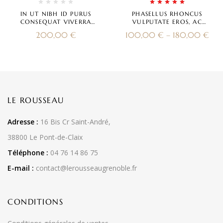
Note
5.00
sur
IN UT NIBH ID PURUS
PHASELLUS RHONCUS
5
CONSEQUAT VIVERRA
VULPUTATE EROS, AC
CONGUE SIT
ULTRICES MAGNA
200,00
€
100,00
€
–
180,00
€
LE ROUSSEAU
Adresse :
16 Bis Cr Saint-André,
38800 Le Pont-de-Claix
Téléphone :
04 76 14 86 75
E-mail :
contact@lerousseaugrenoble.fr
CONDITIONS