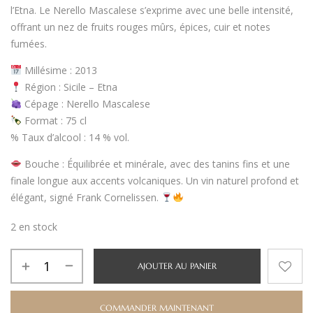
l’
Etna
. Le
Nerello Mascalese
s’exprime avec une belle intensité,
offrant un nez de
fruits rouges mûrs, épices, cuir et notes
fumées
.
Millésime
: 2013
Région
:
Sicile – Etna
Cépage
:
Nerello Mascalese
Format
:
75 cl
%
Taux d’alcool
:
14 % vol.
Bouche
:
Équilibrée et minérale
, avec des tanins fins et une
finale longue aux accents volcaniques. Un vin naturel profond et
élégant, signé
Frank Cornelissen
.
2 en stock
AJOUTER AU PANIER
COMMANDER MAINTENANT