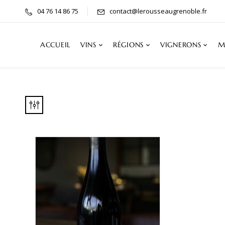
04 76 14 86 75
contact@lerousseaugrenoble.fr
ACCUEIL
VINS
RÉGIONS
VIGNERONS
M