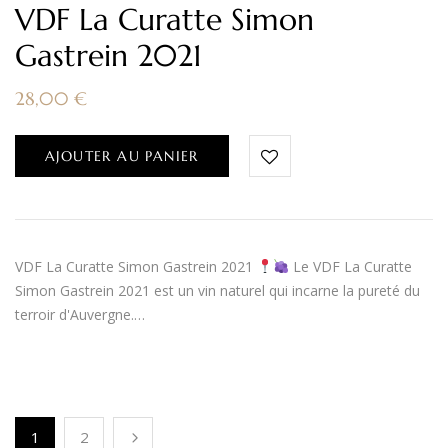
VDF La Curatte Simon
Gastrein 2021
28,00
€
AJOUTER AU PANIER
VDF La Curatte Simon Gastrein 2021
Le VDF La Curatte
Simon Gastrein 2021 est un vin naturel qui incarne la pureté du
terroir d'Auvergne.…
1
2