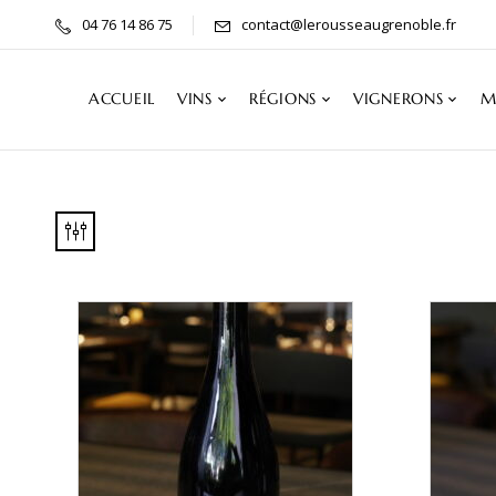
04 76 14 86 75
contact@lerousseaugrenoble.fr
ACCUEIL
VINS
RÉGIONS
VIGNERONS
M