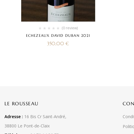
(0 review)
ECHEZEAUX DAVID DUBAN 2021
350,00
€
LE ROUSSEAU
CON
Adresse :
16 Bis Cr Saint-André,
Condi
38800 Le Pont-de-Claix
Politi