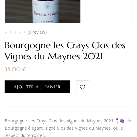
(0 review)
Bourgogne les Crays Clos des
Vignes du Maynes 2021
38,00
€
AJOUTER AU PANIER
Bourgogne Les Crays Clos des Vignes du Maynes 2021
Un
Bourgogne élégant, signé Clos des Vignes du Maynes, où le
respect du terroir et…