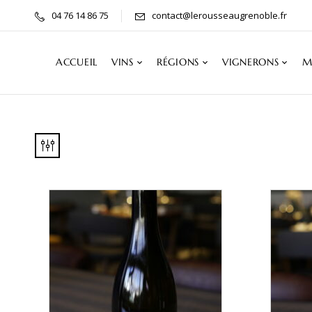
04 76 14 86 75
contact@lerousseaugrenoble.fr
ACCUEIL
VINS
RÉGIONS
VIGNERONS
M