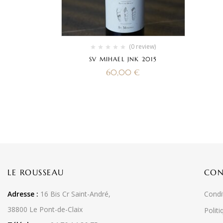
(0 review)
SV MIHAEL JNK 2015
60,00
€
LE ROUSSEAU
CON
Adresse :
16 Bis Cr Saint-André,
Condi
38800 Le Pont-de-Claix
Politi