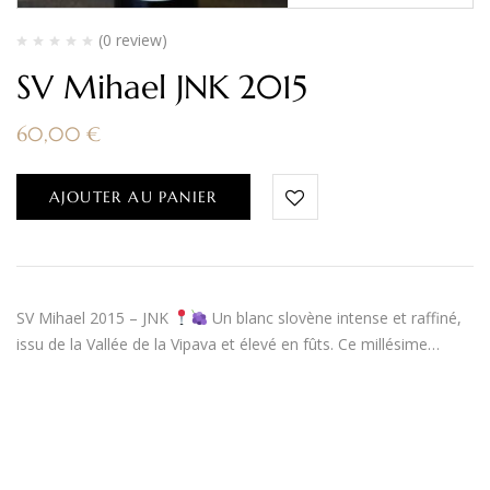
(0 review)
SV Mihael JNK 2015
60,00
€
AJOUTER AU PANIER
SV Mihael 2015 – JNK
Un blanc slovène intense et raffiné,
issu de la Vallée de la Vipava et élevé en fûts. Ce millésime…