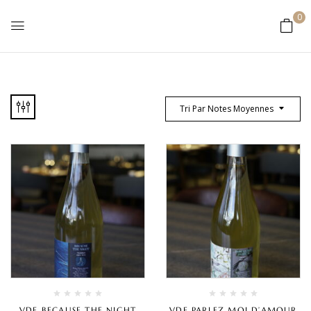
0
Tri Par Notes Moyennes
VDF BECAUSE THE NIGHT
VDF PARLEZ MOI D’AMOUR