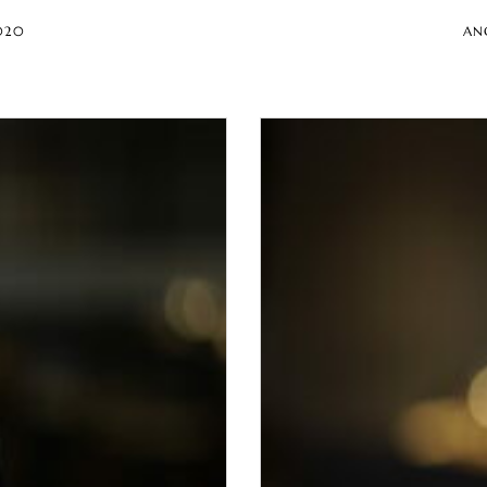
020
AN