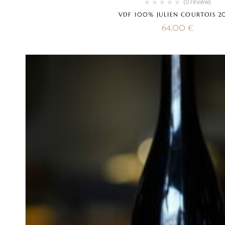
(0 review)
VDF 100% JULIEN COURTOIS 2
64,00
€