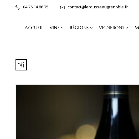
04 76 14 86 75
contact@lerousseaugrenoble.fr
ACCUEIL
VINS
RÉGIONS
VIGNERONS
M