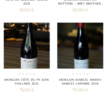
2021
BOTTIÈRE – BRET BROTHERS
2020
25,00
€
30,00
€
MORGON CÔTE DU PY JEAN
MORGON MARCEL MMXVI
FOILLARD 2021
MARCEL LAPIERRE 2016
75,00
€
70,00
€