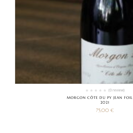
(0 review)
MORGON CÔTE DU PY JEAN FOILLARD
2021
75,00
€