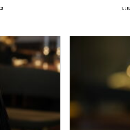
21
JULI