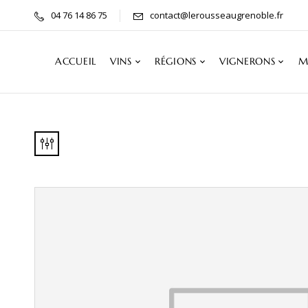
04 76 14 86 75
contact@lerousseaugrenoble.fr
ACCUEIL
VINS
RÉGIONS
VIGNERONS
M