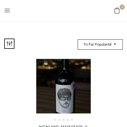
0
Tri Par Popularité
WEINLAND MASKERADE 1L