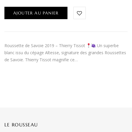
AJOUTER AU PANIER
Roussette de Savoie 2019 – Thierry Tissot
Un superbe
blanc issu du cépage Altesse, signature des grandes Roussettes
de Savoie. Thierry Tissot magnifie ce…
LE ROUSSEAU