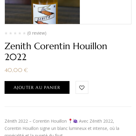
(0 review)
Zenith Corentin Houillon
2022
40,00
€
AJOUTER AU PANIER
Zénith 2022 – Corentin Houillon
Avec Zénith 2022,
Corentin Houillon signe un blanc lumineux et intense, où la
minéralité et la pureté du fruit…