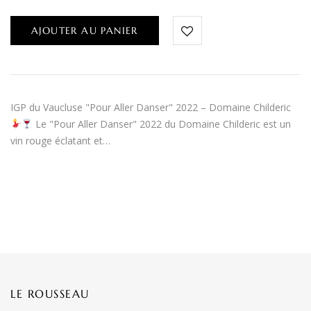
AJOUTER AU PANIER
IGP du Vaucluse "Pour Aller Danser" 2022 – Domaine Childeric
Le "Pour Aller Danser" 2022 du Domaine Childeric est un
vin rouge éclatant et…
LE ROUSSEAU